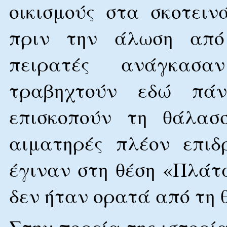
οικισμούς στα σκοτει
πριν την άλωση από 
πειρατές ανάγκασα
τραβηχτούν εδώ πά
επισκοπούν τη θάλασσ
αιματηρές πλέον επιδ
έγιναν στη θέση «Πλάτ
δεν ήταν ορατά από τη 
Στην πορεία της ιστορί